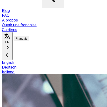
Blog
FAQ
À propos
Ouvrir une franchise
Carrières
Français
FR
English
Deutsch
Italiano