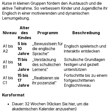
Kurse in kleinen Gruppen fördern den Austausch und die
aktive Teilnahme. So verbessern Kinder und Jugendliche ihr
Englisch in einer motivierenden und dynamischen
Lernumgebung.
Alter
Niveau
des
Programm
Beschreibung
Kindes
5 bis
„Bewusstsein für
A1 bis
Englisch spielerisch und
10
die englische
A2
interaktiv entdecken
Jahre
Sprache“
11 bis
„Verstäckung
Schulische Grundlagen
A1 bis
14
des schulischen
festigen und gezielt
B1
Jahre
Lernens“
unterstützen
15 bis
Fortschritte bis zu einem
A1 bis
„Realisieren sie
17
fortgeschrittenen
C1
ihr pozenzial“
Jahre
Englischniveau
Kursformat
Dauer: 32 Wochen
(Klicken Sie hier, um die
akademischen Kalender anzusehen)