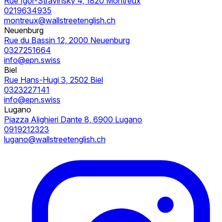
Rue Igor-Stravinsky 4, 1820 Montreux
0219634935
montreux@wallstreetenglish.ch
Neuenburg
Rue du Bassin 12, 2000 Neuenburg
0327251664
info@epn.swiss
Biel
Rue Hans-Hugi 3, 2502 Biel
0323227141
info@epn.swiss
Lugano
Piazza Alighieri Dante 8, 6900 Lugano
0919212323
lugano@wallstreetenglish.ch