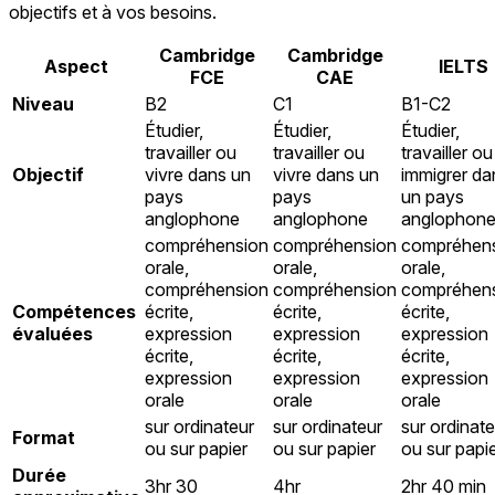
objectifs et à vos besoins.
Cambridge
Cambridge
Aspect
IELTS
FCE
CAE
Niveau
B2
C1
B1-C2
Étudier,
Étudier,
Étudier,
travailler ou
travailler ou
travailler ou
Objectif
vivre dans un
vivre dans un
immigrer da
pays
pays
un pays
anglophone
anglophone
anglophon
compréhension
compréhension
compréhen
orale,
orale,
orale,
compréhension
compréhension
compréhen
Compétences
écrite,
écrite,
écrite,
évaluées
expression
expression
expression
écrite,
écrite,
écrite,
expression
expression
expression
orale
orale
orale
sur ordinateur
sur ordinateur
sur ordinate
Format
ou sur papier
ou sur papier
ou sur papi
Durée
3hr 30
4hr
2hr 40 min