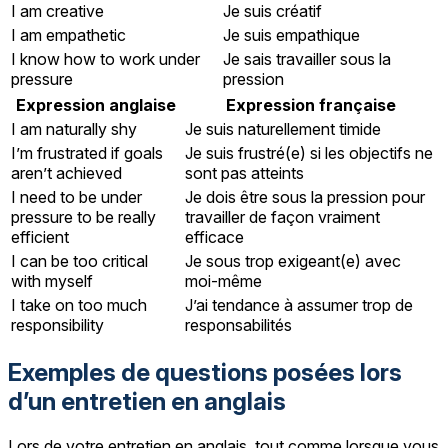
I am creative
Je suis créatif
I am empathetic
Je suis empathique
I know how to work under
Je sais travailler sous la
pressure
pression
Expression anglaise
Expression française
I am naturally shy
Je suis naturellement timide
I’m frustrated if goals
Je suis frustré(e) si les objectifs ne
aren’t achieved
sont pas atteints
I need to be under
Je dois être sous la pression pour
pressure to be really
travailler de façon vraiment
efficient
efficace
I can be too critical
Je sous trop exigeant(e) avec
with myself
moi-même
I take on too much
J’ai tendance à assumer trop de
responsibility
responsabilités
Exemples de questions posées lors
d’un entretien en anglais
Lors de votre entretien en anglais, tout comme lorsque vous