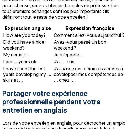
accrocheuse, sans oublier les formules de politesse. Les
tous premiers échanges sont les plus importants : ils
définiront tout le reste de votre entretien !
Expression anglaise
Expression française
How are you today?
Comment allez-vous aujourd’hui ?
Did you have a nice
Avez-vous passé un bon
weekend?
weekend ?
My name is…
Je m’appelle…
I am … years old
J’ai … ans
I have spent the last
J’ai passé ces dernières années à
years developing my …
développer mes compétences de
skills at …
… chez …
Partager votre expérience
professionnelle pendant votre
entretien en anglais
Lors de votre entretien en anglais, pour décrocher un emploi
au sein de l’entreprise dans laquelle vous candidatez, il