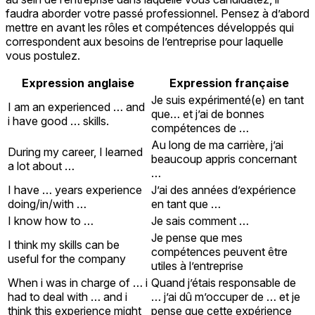
faudra aborder votre passé professionnel. Pensez à d’abord
mettre en avant les rôles et compétences développés qui
correspondent aux besoins de l’entreprise pour laquelle
vous postulez.
Expression anglaise
Expression française
Je suis expérimenté(e) en tant
I am an experienced … and
que… et j’ai de bonnes
i have good … skills.
compétences de …
Au long de ma carrière, j’ai
During my career, I learned
beaucoup appris concernant
a lot about …
…
I have … years experience
J’ai des années d’expérience
doing/in/with …
en tant que …
I know how to …
Je sais comment …
Je pense que mes
I think my skills can be
compétences peuvent être
useful for the company
utiles à l’entreprise
When i was in charge of … i
Quand j’étais responsable de
had to deal with … and i
… j’ai dû m’occuper de … et je
think this experience might
pense que cette expérience