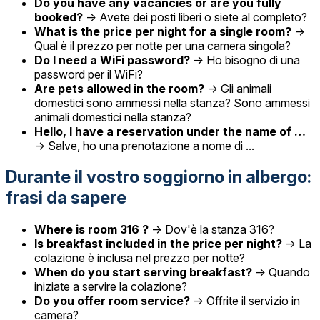
Do you have any vacancies or are you fully
booked?
→ Avete dei posti liberi o siete al completo?
What is the price per night for a single room?
→
Qual è il prezzo per notte per una camera singola?
Do I need a WiFi password?
→ Ho bisogno di una
password per il WiFi?
Are pets allowed in the room?
→ Gli animali
domestici sono ammessi nella stanza? Sono ammessi
animali domestici nella stanza?
Hello, I have a reservation under the name of …
→ Salve, ho una prenotazione a nome di ...
Durante il vostro soggiorno in albergo:
frasi da sapere
Where is room 316 ?
→ Dov'è la stanza 316?
Is breakfast included in the price per night?
→ La
colazione è inclusa nel prezzo per notte?
When do you start serving breakfast?
→ Quando
iniziate a servire la colazione?
Do you offer room service?
→ Offrite il servizio in
camera?