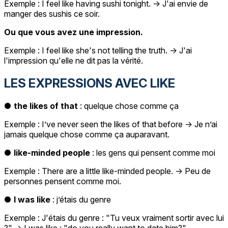
Exemple : I feel like having sushi tonight. -> J'ai envie de
manger des sushis ce soir.
Ou que vous avez une impression.
Exemple : I feel like she's not telling the truth. -> J'ai
l'impression qu'elle ne dit pas la vérité.
LES EXPRESSIONS AVEC LIKE
●
the likes of that
: quelque chose comme ça
Exemple : I’ve never seen the likes of that before -> Je n’ai
jamais quelque chose comme ça auparavant.
●
like-minded people
: les gens qui pensent comme moi
Exemple : There are a little like-minded people. -> Peu de
personnes pensent comme moi.
●
I was like
: j’étais du genre
Exemple : J'étais du genre : "Tu veux vraiment sortir avec lui
?" -> I was like : "do you really want to date him?"