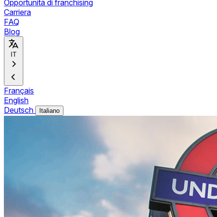
Opportunità di franchising
Carriera
FAQ
Blog
IT
Français
English
Deutsch
Italiano