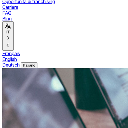
Opportunità di franchising
Carriera
FAQ
Blog
IT
Français
English
Deutsch
Italiano