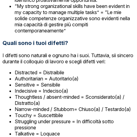
identifico proattivamente opportunità.”
“My strong organizational skills have been evident in
my capacity to manage multiple tasks” = “Le mie
solide competenze organizzative sono evidenti nella
mia capacità di gestire più compiti
contemporaneamente”
Quali sono i tuoi difetti?
I difetti sono naturali e ognuno ha i suoi. Tuttavia, sii sincero
durante il colloquio di lavoro e scegli difetti veri:
Distracted = Distraibile
Authoritarian = Autoritario(a)
Sensitive = Sensibile
Indecisive = Indeciso(a)
Thoughtless / absent-minded = Sconsiderato(a) /
Distratto(a)
Narrow-minded / Stubborn= Chiuso(a) / Testardo(a)
Touchy = Suscettibile
Struggling under pressure = In difficoltà sotto
pressione
Talkative = Loquace