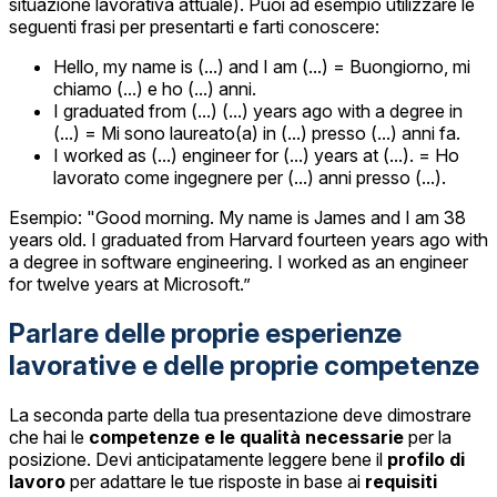
situazione lavorativa attuale). Puoi ad esempio utilizzare le
seguenti frasi per presentarti e farti conoscere:
Hello, my name is (...) and I am (...) = Buongiorno, mi
chiamo (...) e ho (...) anni.
I graduated from (...) (...) years ago with a degree in
(...) = Mi sono laureato(a) in (...) presso (...) anni fa.
I worked as (...) engineer for (...) years at (...). = Ho
lavorato come ingegnere per (...) anni presso (...).
Esempio: "Good morning. My name is James and I am 38
years old. I graduated from Harvard fourteen years ago with
a degree in software engineering. I worked as an engineer
for twelve years at Microsoft.”
Parlare delle proprie esperienze
lavorative e delle proprie competenze
La seconda parte della tua presentazione deve dimostrare
che hai le
competenze e le qualità necessarie
per la
posizione. Devi anticipatamente leggere bene il
profilo di
lavoro
per adattare le tue risposte in base ai
requisiti